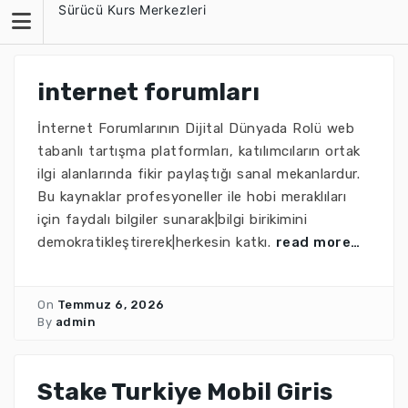
Skip
Sürücü Kurs Merkezleri
to
content
internet forumları
İnternet Forumlarının Dijital Dünyada Rolü web
tabanlı tartışma platformları, katılımcıların ortak
ilgi alanlarında fikir paylaştığı sanal mekanlardur.
Bu kaynaklar profesyoneller ile hobi meraklıları
için faydalı bilgiler sunarak|bilgi birikimini
demokratikleştirerek|herkesin katkı.
read more…
On
Temmuz 6, 2026
By
admin
Stake Turkiye Mobil Giris