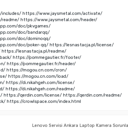
/includes/
https://www.jaysmetal.com/activate/
m/readme/
https://www.jaysmetal.com/header/
rrapp.com/doc/pkvgames/
rrapp.com/doc/bandarqq/
rrapp.com/doc/dominoqq/
rapp.com/doc/poker-qq/
https://lesnastacja.pl/license/
/
https://lesnastacja.pl/readme/
kback/
https://pommegautier.fr/footer/
on/
https://pommegautier.fr/header/
ad/
https://mogou.cn.com/cron/
nse/
https://mogou.cn.com/load/
on/
https://di.nikahgeh.com/license/
ad/
https://di.nikahgeh.com/readme/
e/
https://qerdin.com/license/
https://qerdin.com/readme/
ck/
https://crowlspace.com/index.html
Lenovo Servisi Ankara Laptop Kamera Sorunla