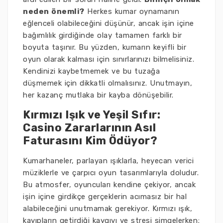
neden önemli?
Herkes kumar oynamanın
eğlenceli olabileceğini düşünür, ancak işin içine
bağımlılık girdiğinde olay tamamen farklı bir
boyuta taşınır. Bu yüzden, kumarın keyifli bir
oyun olarak kalması için sınırlarınızı bilmelisiniz.
Kendinizi kaybetmemek ve bu tuzağa
düşmemek için dikkatli olmalısınız. Unutmayın,
her kazanç mutlaka bir kayba dönüşebilir.
Kırmızı Işık ve Yeşil Sıfır:
Casino Zararlarının Asıl
Faturasını Kim Ödüyor?
Kumarhaneler, parlayan ışıklarla, heyecan verici
müziklerle ve çarpıcı oyun tasarımlarıyla doludur.
Bu atmosfer, oyuncuları kendine çekiyor, ancak
işin içine girdikçe gerçeklerin acımasız bir hal
alabileceğini unutmamak gerekiyor. Kırmızı ışık,
kayıpların getirdiği kaygıyı ve stresi simgelerken;