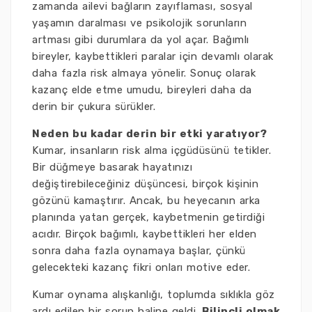
zamanda ailevi bağların zayıflaması, sosyal
yaşamın daralması ve psikolojik sorunların
artması gibi durumlara da yol açar. Bağımlı
bireyler, kaybettikleri paralar için devamlı olarak
daha fazla risk almaya yönelir. Sonuç olarak
kazanç elde etme umudu, bireyleri daha da
derin bir çukura sürükler.
Neden bu kadar derin bir etki yaratıyor?
Kumar, insanların risk alma içgüdüsünü tetikler.
Bir düğmeye basarak hayatınızı
değiştirebileceğiniz düşüncesi, birçok kişinin
gözünü kamaştırır. Ancak, bu heyecanın arka
planında yatan gerçek, kaybetmenin getirdiği
acıdır. Birçok bağımlı, kaybettikleri her elden
sonra daha fazla oynamaya başlar, çünkü
gelecekteki kazanç fikri onları motive eder.
Kumar oynama alışkanlığı, toplumda sıklıkla göz
ardı edilen bir sorun haline geldi.
Bilinçli olmak