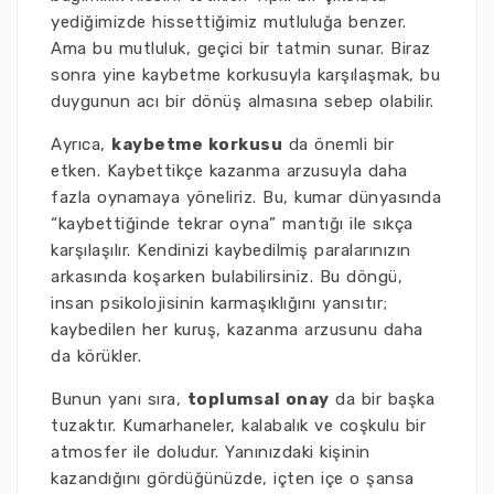
yediğimizde hissettiğimiz mutluluğa benzer.
Ama bu mutluluk, geçici bir tatmin sunar. Biraz
sonra yine kaybetme korkusuyla karşılaşmak, bu
duygunun acı bir dönüş almasına sebep olabilir.
Ayrıca,
kaybetme korkusu
da önemli bir
etken. Kaybettikçe kazanma arzusuyla daha
fazla oynamaya yöneliriz. Bu, kumar dünyasında
“kaybettiğinde tekrar oyna” mantığı ile sıkça
karşılaşılır. Kendinizi kaybedilmiş paralarınızın
arkasında koşarken bulabilirsiniz. Bu döngü,
insan psikolojisinin karmaşıklığını yansıtır;
kaybedilen her kuruş, kazanma arzusunu daha
da körükler.
Bunun yanı sıra,
toplumsal onay
da bir başka
tuzaktır. Kumarhaneler, kalabalık ve coşkulu bir
atmosfer ile doludur. Yanınızdaki kişinin
kazandığını gördüğünüzde, içten içe o şansa