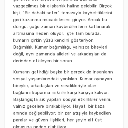
vazgeçilmez bir alışkanlık haline gelebilir. Birçok
kişi, “Bir dahaki sefer” temasıyla kaybettiklerini
geri kazanma mücadelesine giriyor. Ancak bu
döngü, çoğu zaman kaybedilenlerin katlanarak
artmasına neden oluyor. İşte tam burada,
kumarın çirkin yüzü kendini gösteriyor:
Bağımlılık. Kumar bağımlılığı, yalnızca bireyleri
değil, aynı zamanda aileleri ve arkadaşları da
derinden etkileyen bir sorun.
Kumarın getirdiği başka bir gerçek de insanların
sosyal yaşamlarındaki yankıları. Kumar oynayan
bireyler, arkadaşları ve sevdikleriyle olan
bağlarını koparma riski ile karşı karşıya kalıyor.
Başlangıçta sık yapılan sosyal etkinlikler yerini,
yalnız gecelere bırakabiliyor. Hayat, bir kaza
anında değişebiliyor; bir zar atışıyla kaybedilen
paralar ve güven ilişkileri, her şeyin alt üst
olmasına neden olabiliyor.