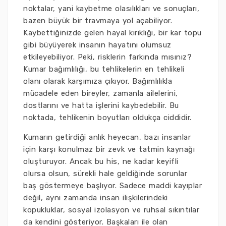
noktalar, yani kaybetme olasılıkları ve sonuçları,
bazen büyük bir travmaya yol açabiliyor.
Kaybettiğinizde gelen hayal kırıklığı, bir kar topu
gibi büyüyerek insanın hayatını olumsuz
etkileyebiliyor. Peki, risklerin farkında mısınız?
Kumar bağımlılığı, bu tehlikelerin en tehlikeli
olanı olarak karşımıza çıkıyor. Bağımlılıkla
mücadele eden bireyler, zamanla ailelerini,
dostlarını ve hatta işlerini kaybedebilir. Bu
noktada, tehlikenin boyutları oldukça ciddidir.
Kumarın getirdiği anlık heyecan, bazı insanlar
için karşı konulmaz bir zevk ve tatmin kaynağı
oluşturuyor. Ancak bu his, ne kadar keyifli
olursa olsun, sürekli hale geldiğinde sorunlar
baş göstermeye başlıyor. Sadece maddi kayıplar
değil, aynı zamanda insan ilişkilerindeki
kopukluklar, sosyal izolasyon ve ruhsal sıkıntılar
da kendini gösteriyor. Başkaları ile olan