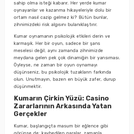
sahip olma isteği kabarır. Her yerde kumar
oynayanlar ve kazanma hikayeleriyle dolu bir
ortam nasıl cazip gelmez ki? Bütün bunlar,
zihnimizdeki risk algısını bulanıklaştırır.
Kumar oynamanın psikolojik etkileri derin ve
karmaşık. Her bir oyun, sadece bir şans
meselesi değil; aynı zamanda zihnimizde
meydana gelen pek çok dinamiğin bir yansıması.
Öyleyse, ne zaman bir oyun oynamayı
düşünseniz, bu psikolojik tuzakların farkında
olun. Unutmayın, bazen en büyük zafer, durup
düşünmektir.
Kumarın Çirkin Yüzü: Casino
Zararlarının Arkasında Yatan
Gerçekler
Kumar, başlangıçta masum bir eğlence gibi
görünse de; kaybedilen paralar, zamanla