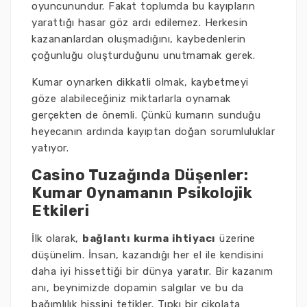
oyuncunundur. Fakat toplumda bu kayıpların
yarattığı hasar göz ardı edilemez. Herkesin
kazananlardan oluşmadığını, kaybedenlerin
çoğunluğu oluşturduğunu unutmamak gerek.
Kumar oynarken dikkatli olmak, kaybetmeyi
göze alabileceğiniz miktarlarla oynamak
gerçekten de önemli. Çünkü kumarın sunduğu
heyecanın ardında kayıptan doğan sorumluluklar
yatıyor.
Casino Tuzağında Düşenler:
Kumar Oynamanın Psikolojik
Etkileri
İlk olarak,
bağlantı kurma ihtiyacı
üzerine
düşünelim. İnsan, kazandığı her el ile kendisini
daha iyi hissettiği bir dünya yaratır. Bir kazanım
anı, beynimizde dopamin salgılar ve bu da
bağımlılık hissini tetikler. Tıpkı bir çikolata