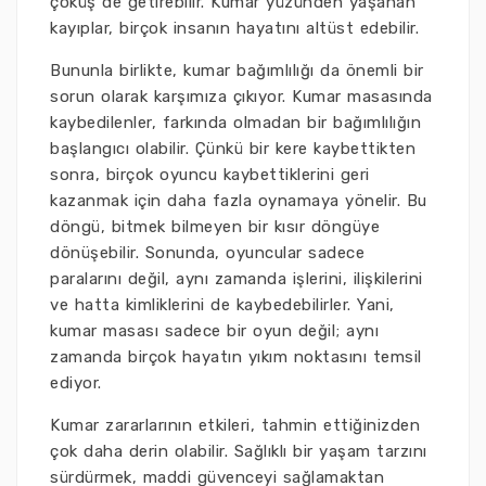
çöküş de getirebilir. Kumar yüzünden yaşanan
kayıplar, birçok insanın hayatını altüst edebilir.
Bununla birlikte, kumar bağımlılığı da önemli bir
sorun olarak karşımıza çıkıyor. Kumar masasında
kaybedilenler, farkında olmadan bir bağımlılığın
başlangıcı olabilir. Çünkü bir kere kaybettikten
sonra, birçok oyuncu kaybettiklerini geri
kazanmak için daha fazla oynamaya yönelir. Bu
döngü, bitmek bilmeyen bir kısır döngüye
dönüşebilir. Sonunda, oyuncular sadece
paralarını değil, aynı zamanda işlerini, ilişkilerini
ve hatta kimliklerini de kaybedebilirler. Yani,
kumar masası sadece bir oyun değil; aynı
zamanda birçok hayatın yıkım noktasını temsil
ediyor.
Kumar zararlarının etkileri, tahmin ettiğinizden
çok daha derin olabilir. Sağlıklı bir yaşam tarzını
sürdürmek, maddi güvenceyi sağlamaktan