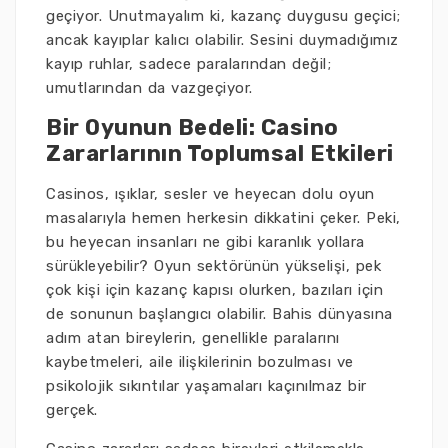
geçiyor. Unutmayalım ki, kazanç duygusu geçici;
ancak kayıplar kalıcı olabilir. Sesini duymadığımız
kayıp ruhlar, sadece paralarından değil;
umutlarından da vazgeçiyor.
Bir Oyunun Bedeli: Casino
Zararlarının Toplumsal Etkileri
Casinos, ışıklar, sesler ve heyecan dolu oyun
masalarıyla hemen herkesin dikkatini çeker. Peki,
bu heyecan insanları ne gibi karanlık yollara
sürükleyebilir? Oyun sektörünün yükselişi, pek
çok kişi için kazanç kapısı olurken, bazıları için
de sonunun başlangıcı olabilir. Bahis dünyasına
adım atan bireylerin, genellikle paralarını
kaybetmeleri, aile ilişkilerinin bozulması ve
psikolojik sıkıntılar yaşamaları kaçınılmaz bir
gerçek.