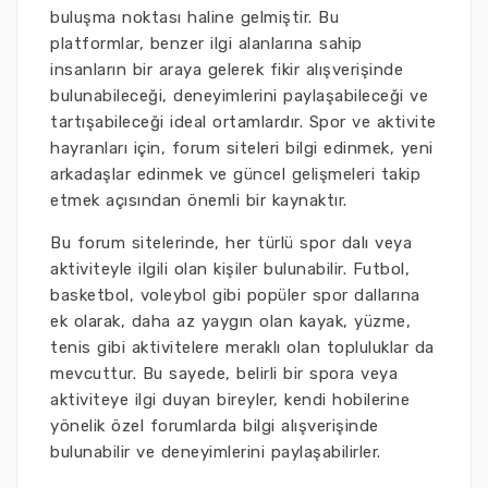
buluşma noktası haline gelmiştir. Bu
platformlar, benzer ilgi alanlarına sahip
insanların bir araya gelerek fikir alışverişinde
bulunabileceği, deneyimlerini paylaşabileceği ve
tartışabileceği ideal ortamlardır. Spor ve aktivite
hayranları için, forum siteleri bilgi edinmek, yeni
arkadaşlar edinmek ve güncel gelişmeleri takip
etmek açısından önemli bir kaynaktır.
Bu forum sitelerinde, her türlü spor dalı veya
aktiviteyle ilgili olan kişiler bulunabilir. Futbol,
basketbol, ​​voleybol gibi popüler spor dallarına
ek olarak, daha az yaygın olan kayak, yüzme, ​​
tenis gibi aktivitelere meraklı olan topluluklar da
mevcuttur. Bu sayede, belirli bir spora veya
aktiviteye ilgi duyan bireyler, kendi hobilerine
yönelik özel forumlarda bilgi alışverişinde
bulunabilir ve deneyimlerini paylaşabilirler.