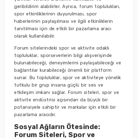
geribildirim alabilirler. Ayrıca, forum toplulukları,
spor etkinliklerinin duyurulması, spor
haberlerinin paylaşılması ve ilgili etkinliklerin
tanıtılması için de etkili bir pazarlama aracı
olarak kullanılabilir.
Forum sitelerindeki spor ve aktivite odaklı
topluluklar, sporseverlerin bilgi alışverişinde
bulunabileceği, deneyimlerini paylaşabileceği ve
bağlantılar kurabileceği önemli bir platform
sunar. Bu topluluklar, spor ve aktiviteye yönelik
tutkulu bir grup insana güçlü bir ses ve
etkileşim imkanı sağlar. Forum siteleri, spor ve
aktivite endüstrisi açısından da büyük bir
potansiyele sahiptir ve markalar için etkili bir
pazarlama aracıdır.
Sosyal Ağların Ötesinde:
Forum Siteleri, Spor ve