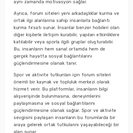
aynı zamanda motivasyon sağlar.
Ayrıca, forum siteleri yeni arkadaşlıklar kurma ve
ortak ilgi alanlarına sahip insanlarla bağlantı
kurma fırsatı sunar. İnsanlar benzer hobileri olan
diğer kişilerle iletişim kurabilir, yapılan etkinliklere
katılabilir veya sporla ilgili gruplar oluşturabilir.
Bu, insanların hem sanal ortamda hem de
gerçek hayatta sosyal bağlantılarını
güçlendirmesine olanak tanır.
Spor ve aktivite tutkunları için forum siteleri
önemli bir kaynak ve topluluk merkezi olarak
hizmet verir. Bu platformlar, insanların bilgi
alışverişinde bulunmasına, deneyimlerini
paylaşmasına ve sosyal bağlantılarını
güçlendirmesine olanak sağlar. Spor ve aktivite
sevgisini paylaşan insanların bu forumlarda bir
araya gelerek ortak tutkularını yaşayabileceği bir
alan sunar.