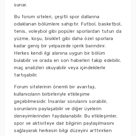
sunar.
Bu forum siteleri, çeşitli spor dallarına
odaklanan bölümlere sahiptir. Futbol, basketbol,
tenis, voleybol gibi popüler sporlardan tutun da
yüzme, koşu, bisiklet gibi daha özel sporlara
kadar geniş bir yelpazede içerik barındırır.
Herkes kendi ilgi alanına uygun bir bölüm
bulabilir ve orada en son haberleri takip edebilir,
maç analizleri okuyabilir veya içindekilerle
tartışabilir.
Forum sitelerinin önemli bir avantajı,
kullanıcıların birbirleriyle etkileşime
geçebilmesidir. İnsanlar sorularını sorabilir,
sorunlarını paylaşabilir ve diğer üyelerin
deneyimlerinden faydalanabilir. Bu etkileşimler,
spor ve aktiviteye dair bilginin paylaşılmasını
sağlayarak herkesin bilgi düzeyini arttırırken