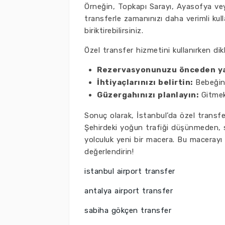
Örneğin, Topkapı Sarayı, Ayasofya veya
transferle zamanınızı daha verimli kull
biriktirebilirsiniz.
Özel transfer hizmetini kullanırken di
Rezervasyonunuzu önceden ya
İhtiyaçlarınızı belirtin:
Bebeğini
Güzergahınızı planlayın:
Gitmek 
Sonuç olarak, İstanbul’da özel transfer
Şehirdeki yoğun trafiği düşünmeden, s
yolculuk yeni bir macera. Bu macerayı 
değerlendirin!
istanbul airport transfer
antalya airport transfer
sabiha gökçen transfer