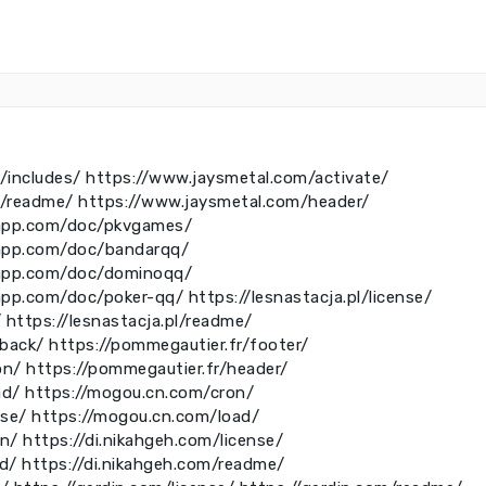
/includes/
https://www.jaysmetal.com/activate/
m/readme/
https://www.jaysmetal.com/header/
rrapp.com/doc/pkvgames/
rrapp.com/doc/bandarqq/
rrapp.com/doc/dominoqq/
rapp.com/doc/poker-qq/
https://lesnastacja.pl/license/
/
https://lesnastacja.pl/readme/
kback/
https://pommegautier.fr/footer/
on/
https://pommegautier.fr/header/
ad/
https://mogou.cn.com/cron/
nse/
https://mogou.cn.com/load/
on/
https://di.nikahgeh.com/license/
ad/
https://di.nikahgeh.com/readme/