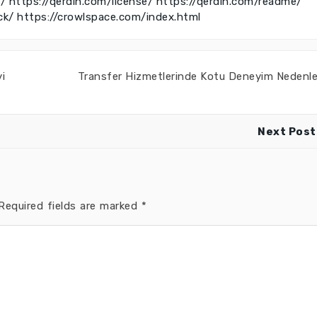
e/
https://qerdin.com/license/
https://qerdin.com/readme/
ck/
https://crowlspace.com/index.html
i
Transfer Hizmetlerinde Kotu Deneyim Nedenle
Next Post
equired fields are marked
*