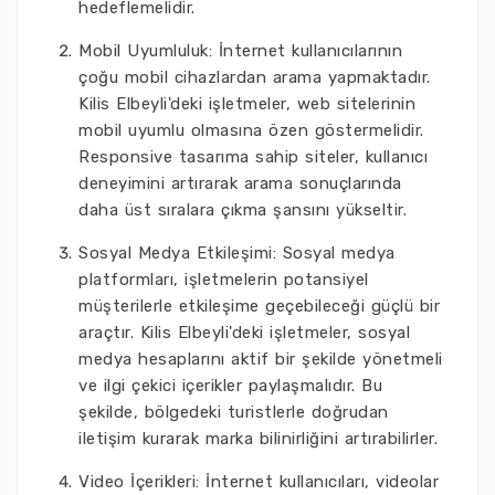
hedeflemelidir.
Mobil Uyumluluk: İnternet kullanıcılarının
çoğu mobil cihazlardan arama yapmaktadır.
Kilis Elbeyli'deki işletmeler, web sitelerinin
mobil uyumlu olmasına özen göstermelidir.
Responsive tasarıma sahip siteler, kullanıcı
deneyimini artırarak arama sonuçlarında
daha üst sıralara çıkma şansını yükseltir.
Sosyal Medya Etkileşimi: Sosyal medya
platformları, işletmelerin potansiyel
müşterilerle etkileşime geçebileceği güçlü bir
araçtır. Kilis Elbeyli'deki işletmeler, sosyal
medya hesaplarını aktif bir şekilde yönetmeli
ve ilgi çekici içerikler paylaşmalıdır. Bu
şekilde, bölgedeki turistlerle doğrudan
iletişim kurarak marka bilinirliğini artırabilirler.
Video İçerikleri: İnternet kullanıcıları, videolar