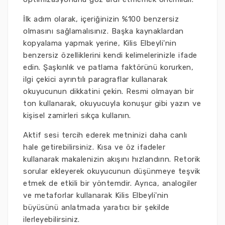
İlk adım olarak, içeriğinizin %100 benzersiz
olmasını sağlamalısınız. Başka kaynaklardan
kopyalama yapmak yerine, Kilis Elbeyli'nin
benzersiz özelliklerini kendi kelimelerinizle ifade
edin. Şaşkınlık ve patlama faktörünü korurken,
ilgi çekici ayrıntılı paragraflar kullanarak
okuyucunun dikkatini çekin. Resmi olmayan bir
ton kullanarak, okuyucuyla konuşur gibi yazın ve
kişisel zamirleri sıkça kullanın.
Aktif sesi tercih ederek metninizi daha canlı
hale getirebilirsiniz. Kısa ve öz ifadeler
kullanarak makalenizin akışını hızlandırın. Retorik
sorular ekleyerek okuyucunun düşünmeye teşvik
etmek de etkili bir yöntemdir. Ayrıca, analogiler
ve metaforlar kullanarak Kilis Elbeyli'nin
büyüsünü anlatmada yaratıcı bir şekilde
ilerleyebilirsiniz.