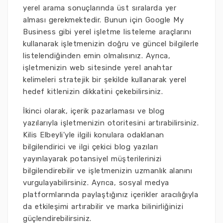
yerel arama sonuçlarında üst sıralarda yer
alması gerekmektedir. Bunun için Google My
Business gibi yerel işletme listeleme araçlarını
kullanarak işletmenizin doğru ve güncel bilgilerle
listelendiğinden emin olmalısınız. Ayrıca,
işletmenizin web sitesinde yerel anahtar
kelimeleri stratejik bir şekilde kullanarak yerel
hedef kitlenizin dikkatini çekebilirsiniz.
İkinci olarak, içerik pazarlaması ve blog
yazılarıyla işletmenizin otoritesini artırabilirsiniz.
Kilis Elbeyli'yle ilgili konulara odaklanan
bilgilendirici ve ilgi çekici blog yazıları
yayınlayarak potansiyel müşterilerinizi
bilgilendirebilir ve işletmenizin uzmanlık alanını
vurgulayabilirsiniz. Ayrıca, sosyal medya
platformlarında paylaştığınız içerikler aracılığıyla
da etkileşimi artırabilir ve marka bilinirliğinizi
güçlendirebilirsiniz.