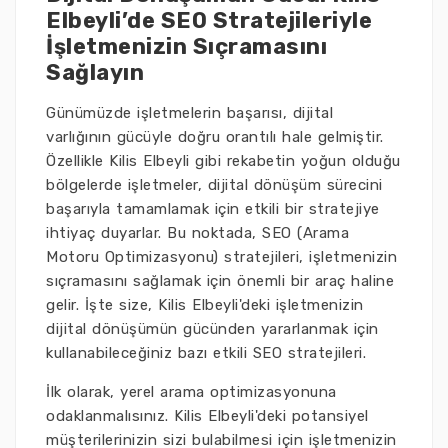
Elbeyli’de SEO Stratejileriyle
İşletmenizin Sıçramasını
Sağlayın
Günümüzde işletmelerin başarısı, dijital
varlığının gücüyle doğru orantılı hale gelmiştir.
Özellikle Kilis Elbeyli gibi rekabetin yoğun olduğu
bölgelerde işletmeler, dijital dönüşüm sürecini
başarıyla tamamlamak için etkili bir stratejiye
ihtiyaç duyarlar. Bu noktada, SEO (Arama
Motoru Optimizasyonu) stratejileri, işletmenizin
sıçramasını sağlamak için önemli bir araç haline
gelir. İşte size, Kilis Elbeyli'deki işletmenizin
dijital dönüşümün gücünden yararlanmak için
kullanabileceğiniz bazı etkili SEO stratejileri.
İlk olarak, yerel arama optimizasyonuna
odaklanmalısınız. Kilis Elbeyli'deki potansiyel
müşterilerinizin sizi bulabilmesi için işletmenizin