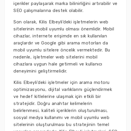
içerikler paylaşarak marka bilinirliğini artırabilir ve
SEO çalışmalarına destek olabilir.
Son olarak, Kilis Elbeyli'deki işletmelerin web
sitelerinin mobil uyumlu olması önemlidir. Mobil
cihazlar, internete erişimde en sık kullanılan
araçlardır ve Google gibi arama motorları da
mobil uyumlu sitelere öncelik vermektedir. Bu
nedenle, işletmeler web sitelerini mobil
cihazlara uygun hale getirmeli ve kullanıcı
deneyimini geliştirmelidir.
Kilis Elbeyli'deki işletmeler için arama motoru
optimizasyonu, dijital varlıklarını güçlendirmek
ve hedef kitlelerine ulaşmak için etkili bir
stratejidir. Doğru anahtar kelimelerin
belirlenmesi, kaliteli içeriklerin oluşturulması,
sosyal medya kullanımı ve mobil uyumlu web
sitelerinin oluşturulması bu stratejinin temel