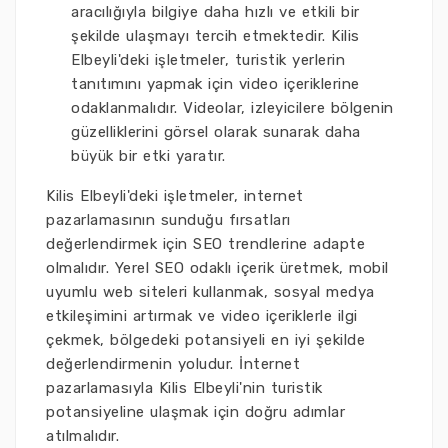
aracılığıyla bilgiye daha hızlı ve etkili bir
şekilde ulaşmayı tercih etmektedir. Kilis
Elbeyli'deki işletmeler, turistik yerlerin
tanıtımını yapmak için video içeriklerine
odaklanmalıdır. Videolar, izleyicilere bölgenin
güzelliklerini görsel olarak sunarak daha
büyük bir etki yaratır.
Kilis Elbeyli'deki işletmeler, internet
pazarlamasının sunduğu fırsatları
değerlendirmek için SEO trendlerine adapte
olmalıdır. Yerel SEO odaklı içerik üretmek, mobil
uyumlu web siteleri kullanmak, sosyal medya
etkileşimini artırmak ve video içeriklerle ilgi
çekmek, bölgedeki potansiyeli en iyi şekilde
değerlendirmenin yoludur. İnternet
pazarlamasıyla Kilis Elbeyli'nin turistik
potansiyeline ulaşmak için doğru adımlar
atılmalıdır.