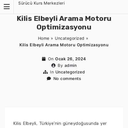
Skip
Sürücü Kurs Merkezleri
to
content
Kilis Elbeyli Arama Motoru
Optimizasyonu
Home
»
Uncategorized
»
Kilis Elbeyli Arama Motoru Optimizasyonu
On
Ocak 26, 2024
By
admin
In
Uncategorized
No comments
Kilis Elbeyli, Türkiye'nin güneydoğusunda yer