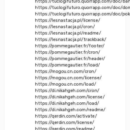
https://tuclogifuturo.quorrapp.com/doc/ba
https://tuclogifuturo.quorrapp.com/doc/do
https://tuclogifuturo.quorrapp.com/doc/po
https://lesnastacja.pl/license/
https://lesnastacja.pl/cron/
https://lesnastacja.pl/readme/
https://lesnastacja.pl/trackback/
https://pommegautier.fr/footer/
https://pommegautier.fr/cron/
https://pommegautier.fr/header/
https://pommegautier.fr/load/
https://mogou.cn.com/cron/
https://mogou.cn.com/license/
https://mogou.cn.com/load/
https://di.nikahgeh.com/cron/
https://di.nikahgeh.com/license/
https://di.nikahgeh.com/load/
https://di.nikahgeh.com/readme/
https://qerdin.com/activate/
https://qerdin.com/license/
https://qerdin.com/readme/