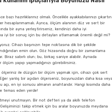
u Kullanım İpuçlarıyla Boyunuzu Nasıl
azı hazırlıklarınız olmalı. Öncelikle ayakkabılarınızı çıkartın
er hesaplanmamalı. Ayrıca, ölçüm alanının düz ve sert bir
nda bir ayna yerleştirirseniz, kendinizi daha iyi
aha iyi bir sonuç için bu detayları atlamamak önemli değil mi?
ıyoruz. Cihazı başınızın tepe noktasına dik bir şekilde
landığından emin olun. Göz hizasında doğru bir zamanlama
. Biraz sabırlı olun; bu, birkaç saniye alabilir. Aynada
 ölçüm yapıp yapmadığınızı görebilirsiniz.
 ölçeriniz ile düzgün bir ölçüm yapmak için, cihazı çok sert
 Eğer yanlış bir açıdan ölçerseniz, boyunuzdan daha kısa vey
ru açı, en iyi sonucu almanın anahtarıdır. Hangi kısımda daha
ize temas eden yerde!
yi unutmayın. Bir not defteri ya da akıllı telefon
. Gelişiminizi takip etmek için bu aralar boyunuzda meydana