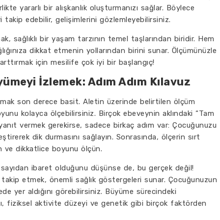
likte yararlı bir alışkanlık oluşturmanızı sağlar. Böylece
takip edebilir, gelişimlerini gözlemleyebilirsiniz.
k, sağlıklı bir yaşam tarzının temel taşlarından biridir. Hem
ağlığınıza dikkat etmenin yollarından birini sunar. Ölçümünüzle
ı arttırmak için mesilife çok iyi bir başlangıç!
üyümeyi İzlemek: Adım Adım Kılavuz
anmak son derece basit. Aletin üzerinde belirtilen ölçüm
yunu kolayca ölçebilirsiniz. Birçok ebeveynin aklındaki “Tam
 yanıt vermek gerekirse, sadece birkaç adım var: Çocuğunuzu
leştirerek dik durmasını sağlayın. Sonrasında, ölçerin sırt
n ve dikkatlice boyunu ölçün.
 sayıdan ibaret olduğunu düşünse de, bu gerçek değil!
 takip etmek, önemli sağlık göstergeleri sunar. Çocuğunuzun
ede yer aldığını görebilirsiniz. Büyüme sürecindeki
ı, fiziksel aktivite düzeyi ve genetik gibi birçok faktörden