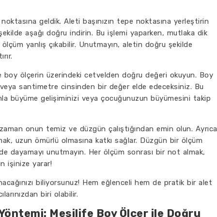
 noktasına geldik. Aleti başınızın tepe noktasına yerleştirin
şekilde aşağı doğru indirin. Bu işlemi yaparken, mutlaka dik
lçüm yanlış çıkabilir. Unutmayın, aletin doğru şekilde
rır.
 boy ölçerin üzerindeki cetvelden doğru değeri okuyun. Boy
re veya santimetre cinsinden bir değer elde edeceksiniz. Bu
la büyüme gelişiminizi veya çocuğunuzun büyümesini takip
er zaman onun temiz ve düzgün çalıştığından emin olun. Ayrıca
nmak, uzun ömürlü olmasına katkı sağlar. Düzgün bir ölçüm
ekilde dayamayı unutmayın. Her ölçüm sonrası bir not almak,
n işinize yarar!
lanacağınızı biliyorsunuz! Hem eğlenceli hem de pratik bir alet
arınızdan biri olabilir.
öntemi: Mesilife Boy Ölçer ile Doğru