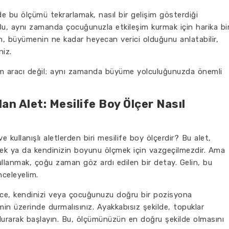
nde bu ölçümü tekrarlamak, nasıl bir gelişim gösterdiği
 Bu, aynı zamanda çocuğunuzla etkileşim kurmak için harika bi
ken, büyümenin ne kadar heyecan verici olduğunu anlatabilir,
niz.
üm aracı değil; aynı zamanda büyüme yolculuğunuzda önemli
lan Alet: Mesilife Boy Ölçer Nasıl
 kullanışlı aletlerden biri mesilife boy ölçerdir? Bu alet,
tmek ya da kendinizin boyunu ölçmek için vazgeçilmezdir. Ama
kullanmak, çoğu zaman göz ardı edilen bir detay. Gelin, bu
nceleyelim.
nce, kendinizi veya çocuğunuzu doğru bir pozisyona
min üzerinde durmalısınız. Ayakkabısız şekilde, topuklar
urarak başlayın. Bu, ölçümünüzün en doğru şekilde olmasını