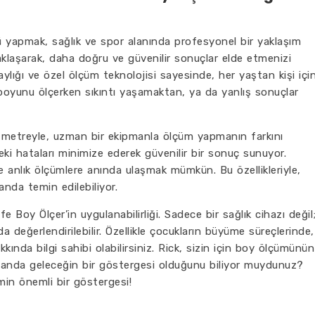
 yapmak, sağlık ve spor alanında profesyonel bir yaklaşım
laşarak, daha doğru ve güvenilir sonuçlar elde etmenizi
laylığı ve özel ölçüm teknolojisi sayesinde, her yaştan kişi içi
n boyunu ölçerken sıkıntı yaşamaktan, ya da yanlış sonuçlar
ir metreyle, uzman bir ekipmanla ölçüm yapmanın farkını
eki hataları minimize ederek güvenilir bir sonuç sunuyor.
de anlık ölçümlere anında ulaşmak mümkün. Bu özellikleriyle,
anda temin edilebiliyor.
fe Boy Ölçer’in uygulanabilirliği. Sadece bir sağlık cihazı değil
a değerlendirilebilir. Özellikle çocukların büyüme süreçlerinde,
kında bilgi sahibi olabilirsiniz. Rick, sizin için boy ölçümünün
manda geleceğin bir göstergesi olduğunu biliyor muydunuz?
min önemli bir göstergesi!