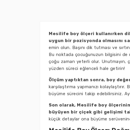
Mesilife boy ölçeri kullanırken d
uygun bir pozisyonda olmasını s
emin olun. Başını dik tutması ve sırtı
Bu noktada çocuğunuzun bilgisini de u
çoğu zaman yeterli olur. Unutmayın, ç
yüzden süreci eğlenceli hale getirin!
Ölçüm yaptıktan sonra, boy değe
karşılaştırma yapmanızı kolaylaştırır. 
büyüme sürecini takip edebilirsiniz. Ay
Son olarak, Mesilife boy ölçerinin
büyüyen bir çiçek gibi gelişimi ta
küçük detaylar ona büyüme serüveninde 