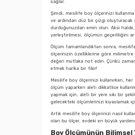
sağlar.
Şimdi, mesilife boy ölçerinizi kullanma
ve ardından düz bir çizgi oluşturacak 
durduğunuzdan emin olun. Aksi halde, ö
yerleştirilmesi, ölçümün geçerliliğini artı
Ölçüm tamamlandıktan sonra, mesilife
ölçerinizin özelliklerine göre milimet
değeri mutlaka not edin. Çünkü zaman
etmek harika bir fikir!
Mesilife boy ölçerinizi kullanırken, h
ölçüm yaparken aleti dikkatlice kulla
yapmak için, aleti bir yere sıkı bir ş
gelecekteki ölçümlerinizi kıyaslamak içi
Artık mesilife boy ölçerinizi nasıl kul
olan bu ölçer, evdeki en büyük yardımcıl
Boy Ölçümünün Bilimsel Y