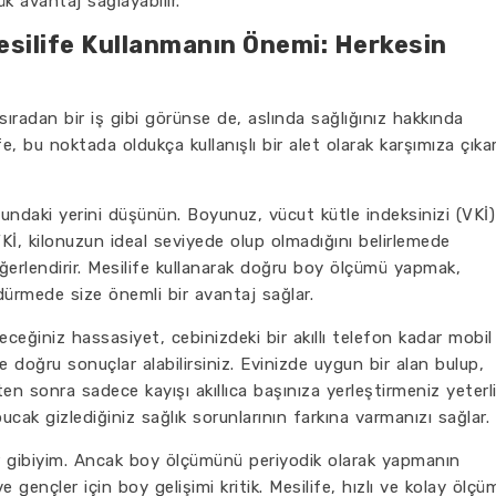
ük avantaj sağlayabilir.
silife Kullanmanın Önemi: Herkesin
sıradan bir iş gibi görünse de, aslında sağlığınız hakkında
fe, bu noktada oldukça kullanışlı bir alet olarak karşımıza çıkar
undaki yerini düşünün. Boyunuz, vücut kütle indeksinizi (VKİ)
VKİ, kilonuzun ideal seviyede olup olmadığını belirlemede
eğerlendirir. Mesilife kullanarak doğru boy ölçümü yapmak,
rdürmede size önemli bir avantaj sağlar.
ceğiniz hassasiyet, cebinizdeki bir akıllı telefon kadar mobil
de doğru sonuçlar alabilirsiniz. Evinizde uygun bir alan bulup,
kten sonra sadece kayışı akıllıca başınıza yerleştirmeniz yeterli
k gizlediğiniz sağlık sorunlarının farkına varmanızı sağlar.
r gibiyim. Ancak boy ölçümünü periyodik olarak yapmanın
 gençler için boy gelişimi kritik. Mesilife, hızlı ve kolay ölçü