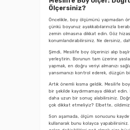
Mesilife Boy Ölçer: Doğr
Ölçersiniz?
Öncelikle, boy ölçümünü yapmadan önce b
çünkü boyunuz ayakkabılarınızla berab
zemin olmasına dikkat edin. Göz hizası
konumlandırabilirsiniz. Ne dersiniz, d
Şimdi, Mesilife boy ölçerinizi alıp başl
yerleştirin. Borunun tam üzerine yas
yapmak, en doğru veriyi almanızı sağlar
yansımanızı kontrol ederek, düzgün bir
Artık önemli kısma geldik. Mesilife boy
bir şekilde kaydırmamaya dikkat edin.
daha uzun bir sonuç alabilirsiniz. Doğ
çok dikkat etmeliyiz? Elbette, cildim
Son aşamada, ölçüm sonucunu kaydetme
kullanarak bunu kolayca yapabilirsiniz