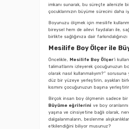
imkanı sunarak, bu süreçte ailenizle bir
çocuklarınızın büyüme sürecini daha iyi 
Boyunuzu ölçmek için mesilife kullanma
bireysel hem de ailevi faydaları ile, s
birlikte sağlığınıza dair farkındalığınız
Mesilife Boy Ölçer ile B
Öncelikle,
Mesilife Boy Ölçer
’i kull
talimatlarını izleyerek çocuğunuzun bo
olarak nasıl kullanmalıyım?” sorusuna
düz bir yüzeye yerleştirin, ayakları bir
kısmını çocuğunuzun başına yerleştiri
Birçok insan boy ölçmenin sadece bir
Büyüme eğrilerini
ve boy oranlarını
yaşına ve cinsiyetine bağlı olarak, ner
dalgalanmaların, beslenme alışkanlıklar
etkilendiğini biliyor musunuz?