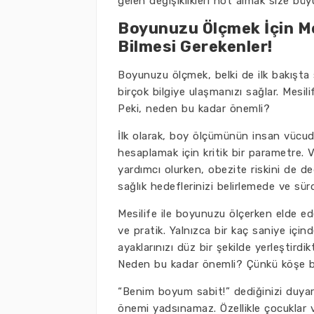
gelen değişiklikleri not almak size büy
Boyunuzu Ölçmek İçin Me
Bilmesi Gerekenler!
Boyunuzu ölçmek, belki de ilk bakışta 
birçok bilgiye ulaşmanızı sağlar. Mesili
Peki, neden bu kadar önemli?
İlk olarak, boy ölçümünün insan vücud
hesaplamak için kritik bir parametre. 
yardımcı olurken, obezite riskini de d
sağlık hedeflerinizi belirlemede ve sü
Mesilife ile boyunuzu ölçerken elde ede
ve pratik. Yalnızca bir kaç saniye için
ayaklarınızı düz bir şekilde yerleştirdi
Neden bu kadar önemli? Çünkü köşe buca
“Benim boyum sabit!” dediğinizi duya
önemi yadsınamaz. Özellikle çocuklar ve