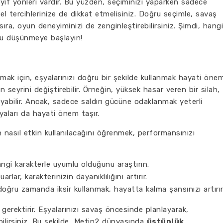
yıf yönleri vardır. Bu yüzden, seçiminizi yaparken sadece
sel tercihlerinize de dikkat etmelisiniz. Doğru seçimle, savaş
sıra, oyun deneyiminizi de zenginleştirebilirsiniz. Şimdi, hangi
nu düşünmeye başlayın!
mak için, eşyalarınızı doğru bir şekilde kullanmak hayati öne
n seyrini değiştirebilir. Örneğin, yüksek hasar veren bir silah,
ayabilir. Ancak, sadece saldırı gücüne odaklanmak yeterli
aları da hayati önem taşır.
n nasıl etkin kullanılacağını öğrenmek, performansınızı
ngi karakterle uyumlu olduğunu araştırın.
rlar, karakterinizin dayanıklılığını artırır.
oğru zamanda iksir kullanmak, hayatta kalma şansınızı artırır
 gerektirir. Eşyalarınızı savaş öncesinde planlayarak,
ilirsiniz. Bu şekilde, Metin2 dünyasında
üstünlük