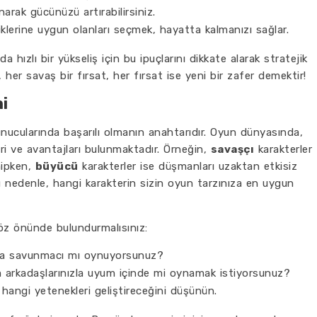
arak gücünüzü artırabilirsiniz.
iklerine uygun olanları seçmek, hayatta kalmanızı sağlar.
hızlı bir yükseliş için bu ipuçlarını dikkate alarak stratejik
her savaş bir fırsat, her fırsat ise yeni bir zafer demektir!
i
ucularında başarılı olmanın anahtarıdır. Oyun dünyasında,
ri ve avantajları bulunmaktadır. Örneğin,
savaşçı
karakterler
hipken,
büyücü
karakterler ise düşmanları uzaktan etkisiz
u nedenle, hangi karakterin sizin oyun tarzınıza en uygun
öz önünde bulundurmalısınız:
sa savunmacı mı oynuyorsunuz?
 arkadaşlarınızla uyum içinde mi oynamak istiyorsunuz?
 hangi yetenekleri geliştireceğini düşünün.