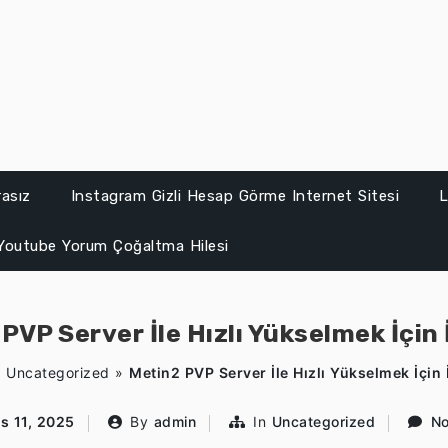
asız
Instagram Gizli Hesap Görme Internet Sitesi
L
Youtube Yorum Çoğaltma Hilesi
PVP Server İle Hızlı Yükselmek İçin 
»
Uncategorized
»
Metin2 PVP Server İle Hızlı Yükselmek İçin 
s 11, 2025
By
admin
In
Uncategorized
N