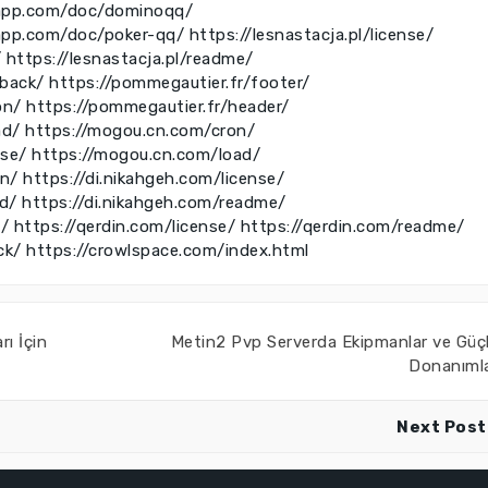
rrapp.com/doc/dominoqq/
rapp.com/doc/poker-qq/
https://lesnastacja.pl/license/
/
https://lesnastacja.pl/readme/
kback/
https://pommegautier.fr/footer/
on/
https://pommegautier.fr/header/
ad/
https://mogou.cn.com/cron/
nse/
https://mogou.cn.com/load/
on/
https://di.nikahgeh.com/license/
ad/
https://di.nikahgeh.com/readme/
e/
https://qerdin.com/license/
https://qerdin.com/readme/
ck/
https://crowlspace.com/index.html
ı İçin
Metin2 Pvp Serverda Ekipmanlar ve Güç
Donanıml
Next Post