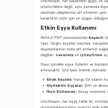
Unutmayın, her karakterin güçlü ve za
istatistiklere değil, aynı zamanda kişi
alanında rakiplerinizi alt etmenin yanı 
karakterin sizin için en uygun olduğu
Etkin Eşya Kullanımı
Metin2 PVP sunucularında
başarılı
ol
taşır. Doğru eşyaları seçmek, savaşları
düşmanlarınızı hızla alt etmenizi sağl
değildir;
savunma
ve
iyileştirme
eşy
Oyun içindeki eşya türlerini ve bunları
artıracaktır. İşte bazı önemli noktalar:
Silah Seçimi:
Hangi tür silahın ha
Giyilebilir Eşyalar:
Zırh ve aksesua
İksir Kullanımı:
Savaş sırasında d
Unutmayın, her eşya farklı bir strateji
düşmanlarınıza karşı avantaj elde edeb