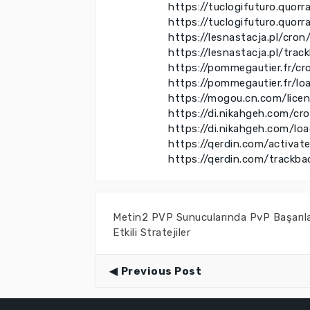
https://tuclogifuturo.quo
https://tuclogifuturo.quor
https://lesnastacja.pl/cron
https://lesnastacja.pl/trac
https://pommegautier.fr/cr
https://pommegautier.fr/lo
https://mogou.cn.com/lice
https://di.nikahgeh.com/cr
https://di.nikahgeh.com/lo
https://qerdin.com/activat
https://qerdin.com/trackba
Metin2 PVP Sunucularında PvP Başarılar
Etkili Stratejiler
Previous Post