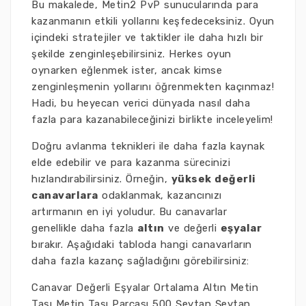
Bu makalede, Metin2 PvP sunucularında para
kazanmanın etkili yollarını keşfedeceksiniz. Oyun
içindeki stratejiler ve taktikler ile daha hızlı bir
şekilde zenginleşebilirsiniz. Herkes oyun
oynarken eğlenmek ister, ancak kimse
zenginleşmenin yollarını öğrenmekten kaçınmaz!
Hadi, bu heyecan verici dünyada nasıl daha
fazla para kazanabileceğinizi birlikte inceleyelim!
Doğru avlanma teknikleri ile daha fazla kaynak
elde edebilir ve para kazanma sürecinizi
hızlandırabilirsiniz. Örneğin,
yüksek değerli
canavarlara
odaklanmak, kazancınızı
artırmanın en iyi yoludur. Bu canavarlar
genellikle daha fazla
altın
ve değerli
eşyalar
bırakır. Aşağıdaki tabloda hangi canavarların
daha fazla kazanç sağladığını görebilirsiniz:
Canavar Değerli Eşyalar Ortalama Altın Metin
Taşı Metin Taşı Parçası 500 Şeytan Şeytan