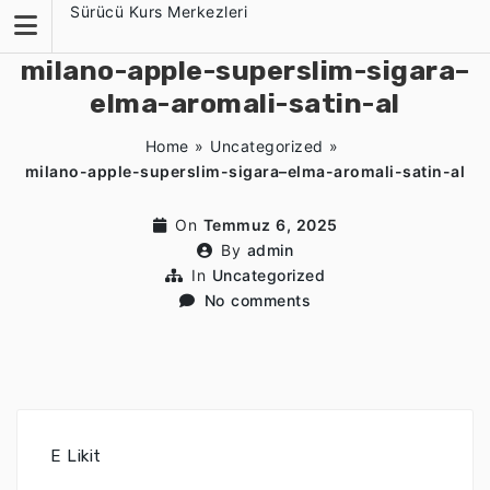
Skip
Sürücü Kurs Merkezleri
to
content
milano-apple-superslim-sigara–
elma-aromali-satin-al
Home
»
Uncategorized
»
milano-apple-superslim-sigara–elma-aromali-satin-al
On
Temmuz 6, 2025
By
admin
In
Uncategorized
No comments
E Likit