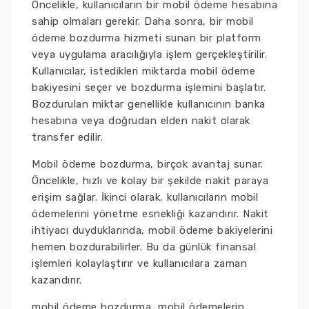
Öncelikle, kullanıcıların bir mobil ödeme hesabına
sahip olmaları gerekir. Daha sonra, bir mobil
ödeme bozdurma hizmeti sunan bir platform
veya uygulama aracılığıyla işlem gerçekleştirilir.
Kullanıcılar, istedikleri miktarda mobil ödeme
bakiyesini seçer ve bozdurma işlemini başlatır.
Bozdurulan miktar genellikle kullanıcının banka
hesabına veya doğrudan elden nakit olarak
transfer edilir.
Mobil ödeme bozdurma, birçok avantaj sunar.
Öncelikle, hızlı ve kolay bir şekilde nakit paraya
erişim sağlar. İkinci olarak, kullanıcıların mobil
ödemelerini yönetme esnekliği kazandırır. Nakit
ihtiyacı duyduklarında, mobil ödeme bakiyelerini
hemen bozdurabilirler. Bu da günlük finansal
işlemleri kolaylaştırır ve kullanıcılara zaman
kazandırır.
mobil ödeme bozdurma, mobil ödemelerin