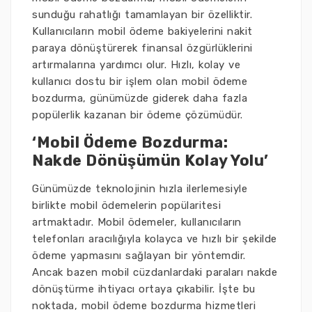
sunduğu rahatlığı tamamlayan bir özelliktir.
Kullanıcıların mobil ödeme bakiyelerini nakit
paraya dönüştürerek finansal özgürlüklerini
artırmalarına yardımcı olur. Hızlı, kolay ve
kullanıcı dostu bir işlem olan mobil ödeme
bozdurma, günümüzde giderek daha fazla
popülerlik kazanan bir ödeme çözümüdür.
‘Mobil Ödeme Bozdurma:
Nakde Dönüşümün Kolay Yolu’
Günümüzde teknolojinin hızla ilerlemesiyle
birlikte mobil ödemelerin popülaritesi
artmaktadır. Mobil ödemeler, kullanıcıların
telefonları aracılığıyla kolayca ve hızlı bir şekilde
ödeme yapmasını sağlayan bir yöntemdir.
Ancak bazen mobil cüzdanlardaki paraları nakde
dönüştürme ihtiyacı ortaya çıkabilir. İşte bu
noktada, mobil ödeme bozdurma hizmetleri