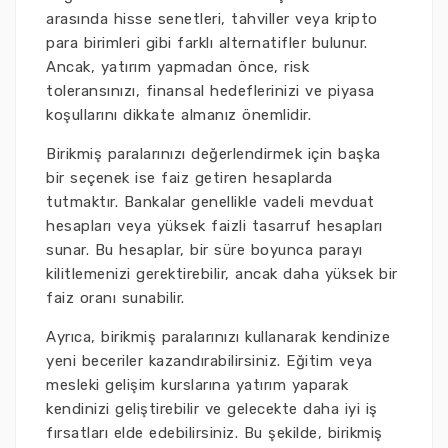
arasında hisse senetleri, tahviller veya kripto
para birimleri gibi farklı alternatifler bulunur.
Ancak, yatırım yapmadan önce, risk
toleransınızı, finansal hedeflerinizi ve piyasa
koşullarını dikkate almanız önemlidir.
Birikmiş paralarınızı değerlendirmek için başka
bir seçenek ise faiz getiren hesaplarda
tutmaktır. Bankalar genellikle vadeli mevduat
hesapları veya yüksek faizli tasarruf hesapları
sunar. Bu hesaplar, bir süre boyunca parayı
kilitlemenizi gerektirebilir, ancak daha yüksek bir
faiz oranı sunabilir.
Ayrıca, birikmiş paralarınızı kullanarak kendinize
yeni beceriler kazandırabilirsiniz. Eğitim veya
mesleki gelişim kurslarına yatırım yaparak
kendinizi geliştirebilir ve gelecekte daha iyi iş
fırsatları elde edebilirsiniz. Bu şekilde, birikmiş