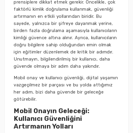
prensiplere dikkat etmek gerekir. Öncelikle, çok
faktörlü kimlik doğrulama kullanmak, güvenliği
artırmanın en etkili yollarından biridir. Bu
sayede, yalnızca bir şifreye dayanmak yerine,
birden fazla doğrulama aşamasıyla kullanıcıların
kimliği güvence altına alınır. Ayrıca, kullanıcıların
doğru bilgilere sahip olduğundan emin olmak
için eğitimler düzenlemek de kritik bir adımdır.
Unutmayın, bilgilendirilmiş bir kullanıcı, daha
güvende olmaya bir adım daha yakındır.
Mobil onay ve kullanıcı güvenliği, dijital yaşamın
vazgeçilmez bir parçası ve bu yolda attığımız
her adım, bizi daha güvende bir geleceğe
götürebilir.
Mobil Onayın Geleceği:
Kullanıcı Güvenliğini
Artırmanın Yolları