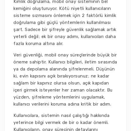
Kimlik doğrulama, mobil onay sisteminin bel
kemiğini oluşturuyor. Kötü niyetli kullanıcıların
sisteme sızmasını önlemek için 2 faktörlü kimlik
doğrulama gibi güçlü yöntemlerin kullanılması
şart. Sadece bir şifreyle güvenlik sağlamak artık
yeterli değil; ek bir onay adımı, kullanıcıları daha
fazla koruma altına alır.
Veri güvenliği, mobil onay süreçlerinde büyük bir
öneme sahiptir. Kullanıcı bilgileri, iletim sırasında
ya da depolama alanında şifrelenmeli. Düşünün
ki, evin kapısını açık bırakıyorsunuz; ne kadar
sağlam bir kapınız olursa olsun, açık kapıdan
içeri girmek isteyenler her zaman olacaktır. Bu
yüzden, şifreleme yöntemlerini uygulamak,
kullanıcı verilerini koruma adına kritik bir adım.
Kullanıcılara, sistemin nasıl çalıştığı hakkında
yeterince bilgi vermek de bir o kadar önemli.
Kullanıcıların, onay sürecinin detaylarını