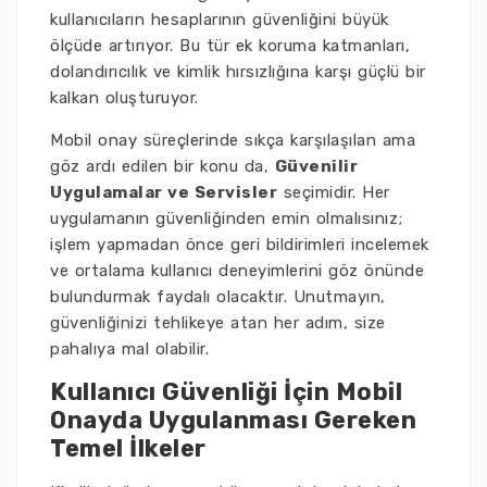
kullanıcıların hesaplarının güvenliğini büyük
ölçüde artırıyor. Bu tür ek koruma katmanları,
dolandırıcılık ve kimlik hırsızlığına karşı güçlü bir
kalkan oluşturuyor.
Mobil onay süreçlerinde sıkça karşılaşılan ama
göz ardı edilen bir konu da,
Güvenilir
Uygulamalar ve Servisler
seçimidir. Her
uygulamanın güvenliğinden emin olmalısınız;
işlem yapmadan önce geri bildirimleri incelemek
ve ortalama kullanıcı deneyimlerini göz önünde
bulundurmak faydalı olacaktır. Unutmayın,
güvenliğinizi tehlikeye atan her adım, size
pahalıya mal olabilir.
Kullanıcı Güvenliği İçin Mobil
Onayda Uygulanması Gereken
Temel İlkeler