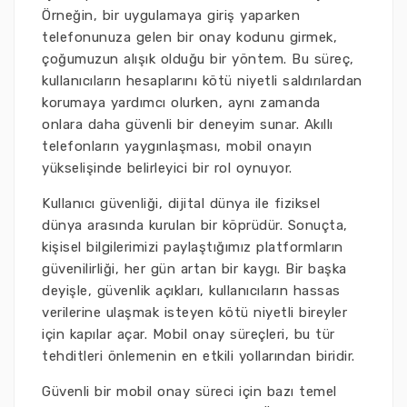
Örneğin, bir uygulamaya giriş yaparken
telefonunuza gelen bir onay kodunu girmek,
çoğumuzun alışık olduğu bir yöntem. Bu süreç,
kullanıcıların hesaplarını kötü niyetli saldırılardan
korumaya yardımcı olurken, aynı zamanda
onlara daha güvenli bir deneyim sunar. Akıllı
telefonların yaygınlaşması, mobil onayın
yükselişinde belirleyici bir rol oynuyor.
Kullanıcı güvenliği, dijital dünya ile fiziksel
dünya arasında kurulan bir köprüdür. Sonuçta,
kişisel bilgilerimizi paylaştığımız platformların
güvenilirliği, her gün artan bir kaygı. Bir başka
deyişle, güvenlik açıkları, kullanıcıların hassas
verilerine ulaşmak isteyen kötü niyetli bireyler
için kapılar açar. Mobil onay süreçleri, bu tür
tehditleri önlemenin en etkili yollarından biridir.
Güvenli bir mobil onay süreci için bazı temel