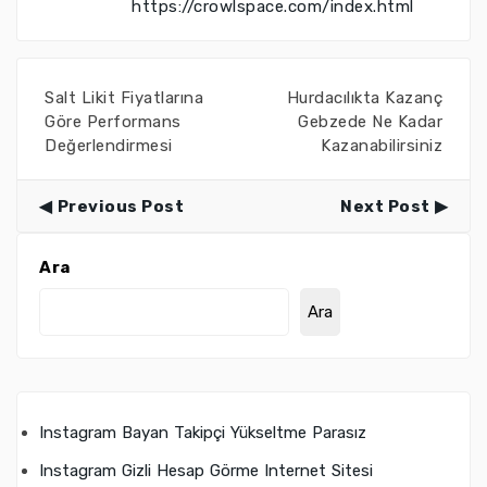
https://crowlspace.com/index.html
Salt Likit Fiyatlarına
Hurdacılıkta Kazanç
Göre Performans
Gebzede Ne Kadar
Değerlendirmesi
Kazanabilirsiniz
Previous Post
Next Post
Ara
Ara
Instagram Bayan Takipçi Yükseltme Parasız
Instagram Gizli Hesap Görme Internet Sitesi