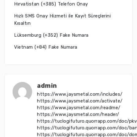
Hırvatistan (+385) Telefon Onay
Hızlı SMS Onay Hizmeti ile Kayıt Süreçlerini
Kısaltın
Lüksemburg (+352) Fake Numara
Vietnam (+84) Fake Numara
admin
https://www.jaysmetal.com/includes/
https://www.jaysmetal.com/activate/
https://www.jaysmetal.com/readme/
https://www.jaysmetal.com/header/
https://tuclogifuturo.quorrapp.com/doc/pk
https://tuclogifuturo.quorrapp.com/doc/ba
https://tuclogifuturo.quorrapp.com/doc/do