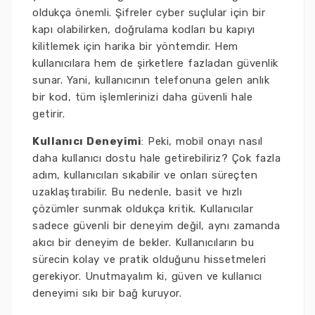
oldukça önemli. Şifreler cyber suçlular için bir
kapı olabilirken, doğrulama kodları bu kapıyı
kilitlemek için harika bir yöntemdir. Hem
kullanıcılara hem de şirketlere fazladan güvenlik
sunar. Yani, kullanıcının telefonuna gelen anlık
bir kod, tüm işlemlerinizi daha güvenli hale
getirir.
Kullanıcı Deneyimi
: Peki, mobil onayı nasıl
daha kullanıcı dostu hale getirebiliriz? Çok fazla
adım, kullanıcıları sıkabilir ve onları süreçten
uzaklaştırabilir. Bu nedenle, basit ve hızlı
çözümler sunmak oldukça kritik. Kullanıcılar
sadece güvenli bir deneyim değil, aynı zamanda
akıcı bir deneyim de bekler. Kullanıcıların bu
sürecin kolay ve pratik olduğunu hissetmeleri
gerekiyor. Unutmayalım ki, güven ve kullanıcı
deneyimi sıkı bir bağ kuruyor.