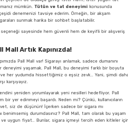
bulmanız mümkün.
Tütün ve tat deneyimi
konusunda
ı çeşidi denemenizi tavsiye ederim. Örneğin, bir akşam
garaları sunmak harika bir sohbet başlatabilir.
e seçeneği sayesinde hem güvenli hem de keyifli bir alışveriş
l Mall Artık Kapınızda!
pımızda Pall Mall var! Sigarayı anlamak, sadece dumanını
 deneyimi yaşamak. Pall Mall, bu deneyimi farklı bir boyuta
laj ve her yudumda hissettiğimiz o eşsiz zevk… Yani, şimdi dah
şı karşıyayız.
kendini yeniden yorumlayarak yeni nesilleri hedefliyor. Pall
m bir yer edinmeyi başardı. Neden mi? Çünkü, kullanıcıların
. Evet, siz de düşünün! İçerken sadece bir sigara mı
 mı benimsemiş durumdasınız? Pall Mall, tam olarak bu yaşam
ite ve uygun fiyat… Bunlar, sigara içmeyi tercih eden kitleler içi