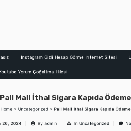
asız
Instagram Gizli Hesap Görme Internet Sitesi
L
Youtube Yorum Çoğaltma Hilesi
Pall Mall İthal Sigara Kapıda Ödem
Home
»
Uncategorized
»
Pall Mall İthal Sigara Kapıda Ödeme
 26, 2024
By
admin
In
Uncategorized
No