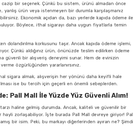
in cazip bir seçenek. Çünkü bu sistem, ürünü almadan önce
 yanlış ürün veya istenmeyen bir durumla karşılaşmanız
lirsiniz. Ekonomik açıdan da, bazı yerlerde kapıda ödeme ile
unuluyor. Böylece, ithal sigarayı daha uygun fiyatlarla temin
rken dolandırılma korkusunu taşır. Ancak kapıda ödeme işlemi,
rıyor. Çünkü aldığınız ürün, önünüzde teslim edilirken ödeme
a güvenli bir alışveriş deneyimi sunar. Hem de evinizin
 verme özgürlüğünden yararlanırsınız.
hal sigara almak, alışverişin her yönünü daha keyifli hale
ması ise bu tercih için geçerli en önemli sebeplerden.
: Pall Mall İle Yüzde Yüz Güvenli Alım!
tarzı haline gelmiş durumda. Ancak, kaliteli ve güvenilir bir
 hayli zorlaşabiliyor. İşte burada Pall Mall devreye giriyor! Pal
tlamış bir isim. Peki, bu markayı diğerlerinden ayıran ne? Şimd