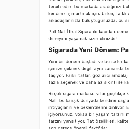
tercih edin, bu markada aradığınızı 
kendinizi şımartmak için, birkaç farkl
arkadaşlarınızla buluştuğunuzda, bu si
Pall Mall İthal Sigara ile kapıda ödem
deneyimi yaşamak sizin elinizde!
Sigarada Yeni Dönem: Pal
Yeni bir dönem başladı ve bu sefer ka
içimize çekmek değil; aynı zamanda bir
taşıyor. Farklı tatlar, göz alıcı amba
fazla seçenek ve daha az sıkıntı ile kar
Birçok sigara markası, yıllar geçtikçe 
Mall, bu karışık dünyada kendine sağla
ihtiyaçlarını ve beklentilerini dinliyor
içiyorsunuz, yoksa bir yaşam tarzını
tarzını yansıtıyor. Tat özellikleri, kal
son derece önemli faktörler.