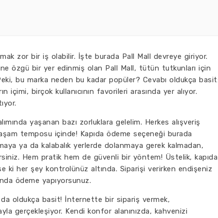
lmak zor bir iş olabilir. İşte burada Pall Mall devreye giriyor.
ne özgü bir yer edinmiş olan Pall Mall, tütün tutkunları için
 Peki, bu marka neden bu kadar popüler? Cevabı oldukça basit
ın içimi, birçok kullanıcının favorileri arasında yer alıyor.
ıyor.
 alımında yaşanan bazı zorluklara gelelim. Herkes alışveriş
yaşam temposu içinde! Kapıda ödeme seçeneği burada
ıkmaya ya da kalabalık yerlerde dolanmaya gerek kalmadan,
lirsiniz. Hem pratik hem de güvenli bir yöntem! Üstelik, kapıda
 ki her şey kontrolünüz altında. Siparişi verirken endişeniz
ğında ödeme yapıyorsunuz.
 da oldukça basit! İnternette bir sipariş vermek,
ayla gerçekleşiyor. Kendi konfor alanınızda, kahvenizi