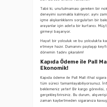
Tabii ki, unutulmaması gereken bir no
deneyimi sunmakla kalmıyor; aynı zaman
içme alışkanlıklarını sorgulatan bir ba
arayanlar için adeta bir kurtarıcı. Müş
girmeyi başarıyor.
Hayat bir yolculuk ve bu yolculukta kar
etmeye hazır. Dumanını paylaşıp keyfi a
dönemin tadını çıkaralım!
Kapıda Ödeme ile Pall Ma
Ekonomik!
Kapıda ödeme ile Pall Mall ithal sigar
tüm süreci tamamlayabiliyorsunuz. İnter
beklemeniz yeter! Bir kargo görevlisi, 
gerçekleştirirsiniz. Bu durum, alışveriş
zaman kaybetmeden sigaranıza kavuşma