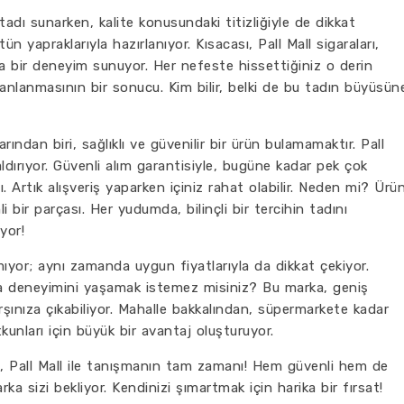
 tadı sunarken, kalite konusundaki titizliğiyle de dikkat
ün yapraklarıyla hazırlanıyor. Kısacası, Pall Mall sigaraları,
da bir deneyim sunuyor. Her nefeste hissettiğiniz o derin
anlanmasının bir sonucu. Kim bilir, belki de bu tadın büyüsün
ından biri, sağlıklı ve güvenilir bir ürün bulamamaktır. Pall
dırıyor. Güvenli alım garantisiyle, bugüne kadar pek çok
 Artık alışveriş yaparken içiniz rahat olabilir. Neden mi? Ürü
li bir parçası. Her yudumda, bilinçli bir tercihin tadını
yor!
mıyor; aynı zamanda uygun fiyatlarıyla da dikkat çekiyor.
ra deneyimini yaşamak istemez misiniz? Bu marka, geniş
şınıza çıkabiliyor. Mahalle bakkalından, süpermarkete kadar
tkunları için büyük bir avantaj oluşturuyor.
z, Pall Mall ile tanışmanın tam zamanı! Hem güvenli hem de
ka sizi bekliyor. Kendinizi şımartmak için harika bir fırsat!