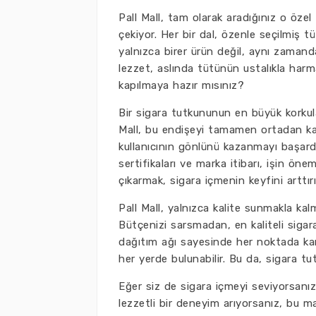
Pall Mall, tam olarak aradığınız o özel
çekiyor. Her bir dal, özenle seçilmiş tüt
yalnızca birer ürün değil, aynı zaman
lezzet, aslında tütünün ustalıkla harm
kapılmaya hazır mısınız?
Bir sigara tutkununun en büyük korkular
Mall, bu endişeyi tamamen ortadan kal
kullanıcının gönlünü kazanmayı başardı.
sertifikaları ve marka itibarı, işin önem
çıkarmak, sigara içmenin keyfini arttırı
Pall Mall, yalnızca kalite sunmakla kal
Bütçenizi sarsmadan, en kaliteli siga
dağıtım ağı sayesinde her noktada kar
her yerde bulunabilir. Bu da, sigara tu
Eğer siz de sigara içmeyi seviyorsanı
lezzetli bir deneyim arıyorsanız, bu mar