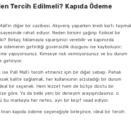
eden Tercih Edilmeli? Kapıda Ödeme
Mall’ın diğer bir cazibesi. Alışveriş yaparken kredi kartı taşıma
yesinde rahat ediyor. Neden birisini çağırıp fiziksel bir
? Birkaç tıklamayla siparişinizi verebilir ve kapınızda
pıda ödemenin getirdiği güvensizlik duygusu ise kayboluyor;
eme yapıyorsunuz. Kimseye risk vermiyorsunuz ve bu durum
e getiriyor.
ı
ise Pall Mall’ı tercih etmeniz için bir diğer sebep. Pahalı
sek kalite sağlamak, her kullanıcının arzuladığı bir durum
n ideal bir seçenek. Hem lezzet hem de bütçe dostu bir
ize göre. Ya da belki yeni bir deneyim arayışındasınız; o
ü bu markayla her nefes, ayrı bir keşif vaad ediyor.
laştıran kapıda ödeme seçeneğiyle birleşince, ideal bir tercih