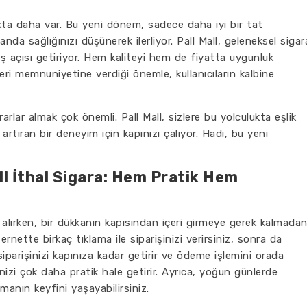
kta daha var. Bu yeni dönem, sadece daha iyi bir tat
da sağlığınızı düşünerek ilerliyor. Pall Mall, geleneksel sigar
kış açısı getiriyor. Hem kaliteyi hem de fiyatta uygunluk
teri memnuniyetine verdiği önemle, kullanıcıların kalbine
arlar almak çok önemli. Pall Mall, sizlere bu yolculukta eşlik
rtıran bir deneyim için kapınızı çalıyor. Hadi, bu yeni
ll İthal Sigara: Hem Pratik Hem
a alırken, bir dükkanın kapısından içeri girmeye gerek kalmada
nette birkaç tıklama ile siparişinizi verirsiniz, sonra da
siparişinizi kapınıza kadar getirir ve ödeme işlemini orada
inizi çok daha pratik hale getirir. Ayrıca, yoğun günlerde
nın keyfini yaşayabilirsiniz.