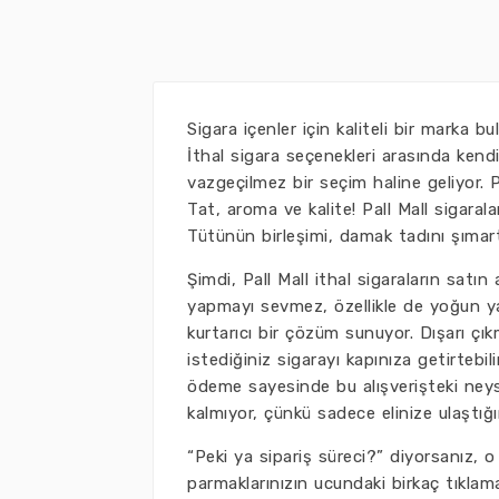
Sigara içenler için kaliteli bir marka bu
İthal sigara seçenekleri arasında kendi
vazgeçilmez bir seçim haline geliyor.
Tat, aroma ve kalite! Pall Mall sigaralar
Tütünün birleşimi, damak tadını şımart
Şimdi, Pall Mall ithal sigaraların satın
yapmayı sevmez, özellikle de yoğun 
kurtarıcı bir çözüm sunuyor. Dışarı ç
istediğiniz sigarayı kapınıza getirtebi
ödeme sayesinde bu alışverişteki neyse
kalmıyor, çünkü sadece elinize ulaştı
“Peki ya sipariş süreci?” diyorsanız, o
parmaklarınızın ucundaki birkaç tıklam