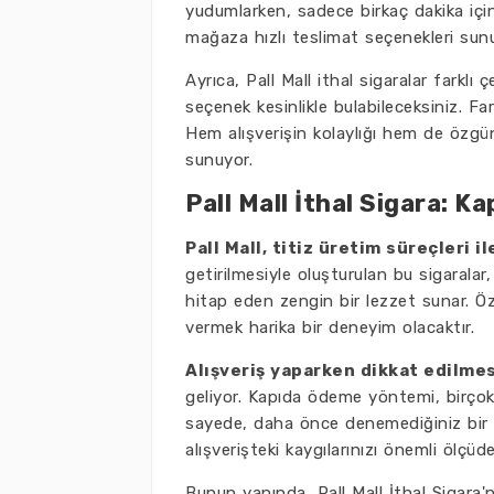
yudumlarken, sadece birkaç dakika için
mağaza hızlı teslimat seçenekleri sunu
Ayrıca, Pall Mall ithal sigaralar farklı
seçenek kesinlikle bulabileceksiniz. Far
Hem alışverişin kolaylığı hem de özgün 
sunuyor.
Pall Mall İthal Sigara: K
Pall Mall, titiz üretim süreçleri i
getirilmesiyle oluşturulan bu sigaralar,
hitap eden zengin bir lezzet sunar. Öze
vermek harika bir deneyim olacaktır.
Alışveriş yaparken dikkat edilme
geliyor. Kapıda ödeme yöntemi, birçok k
sayede, daha önce denemediğiniz bir 
alışverişteki kaygılarınızı önemli ölçüde
Bunun yanında, Pall Mall İthal Sigara'n