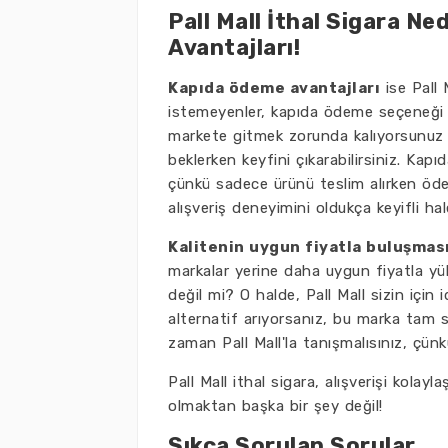
Pall Mall İthal Sigara N
Avantajları!
Kapıda ödeme avantajları
ise Pall 
istemeyenler, kapıda ödeme seçeneği sa
markete gitmek zorunda kalıyorsunuz ki
beklerken keyfini çıkarabilirsiniz. Ka
çünkü sadece ürünü teslim alırken öd
alışveriş deneyimini oldukça keyifli hal
Kalitenin uygun fiyatla buluşmas
markalar yerine daha uygun fiyatla yük
değil mi? O halde, Pall Mall sizin içi
alternatif arıyorsanız, bu marka tam s
zaman Pall Mall'la tanışmalısınız, çünk
Pall Mall ithal sigara, alışverişi kolay
olmaktan başka bir şey değil!
Sıkça Sorulan Sorular