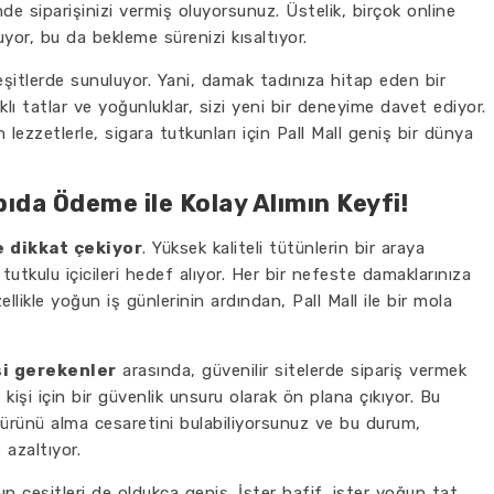
de siparişinizi vermiş oluyorsunuz. Üstelik, birçok online
yor, bu da bekleme sürenizi kısaltıyor.
 çeşitlerde sunuluyor. Yani, damak tadınıza hitap eden bir
klı tatlar ve yoğunluklar, sizi yeni bir deneyime davet ediyor.
lezzetlerle, sigara tutkunları için Pall Mall geniş bir dünya
apıda Ödeme ile Kolay Alımın Keyfi!
le dikkat çekiyor
. Yüksek kaliteli tütünlerin bir araya
 tutkulu içicileri hedef alıyor. Her bir nefeste damaklarınıza
llikle yoğun iş günlerinin ardından, Pall Mall ile bir mola
si gerekenler
arasında, güvenilir sitelerde sipariş vermek
işi için bir güvenlik unsuru olarak ön plana çıkıyor. Bu
ürünü alma cesaretini bulabiliyorsunuz ve bu durum,
 azaltıyor.
ın çeşitleri de oldukça geniş. İster hafif, ister yoğun tat